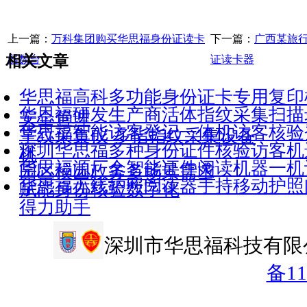
上一篇：
万科集团购买华思福身份证读卡
下一篇：
广西某旅
相关文章
器数台
证读卡器
华思福高科多功能身份证卡专用复印
华思福研发生产商活体指纹采集扫描
安全管理
华思福智能访客登记一体机访客核验登
掌纹采集仪 多指指纹采集设备
深圳华思福多种身份证件核验访客机
机
华思福源厂全智能证件阅读机器一机
园区校园政务多场景需求
华思福无线护照阅读器手持移动护照
赋能身份核验数字化
得力助手
深圳市华思福科技有限公司 C
备11